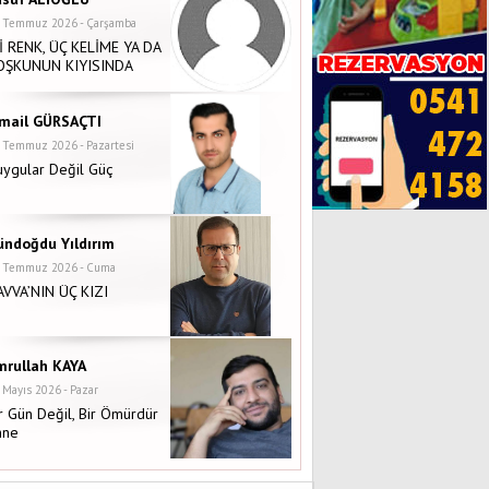
 Temmuz 2026 - Çarşamba
İ RENK, ÜÇ KELİME YA DA
OŞKUNUN KIYISINDA
smail GÜRSAÇTI
 Temmuz 2026 - Pazartesi
ygular Değil Güç
ündoğdu Yıldırım
 Temmuz 2026 - Cuma
AVVA’NIN ÜÇ KIZI
mrullah KAYA
 Mayıs 2026 - Pazar
r Gün Değil, Bir Ömürdür
nne