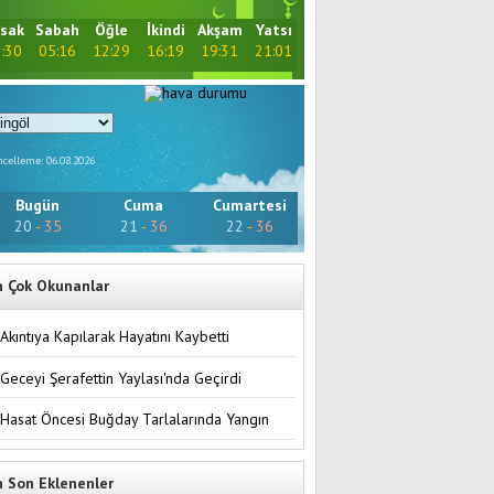
sak
Sabah
Öğle
İkindi
Akşam
Yatsı
:30
05:16
12:29
16:19
19:31
21:01
celleme: 06.08.2026
Bugün
Cuma
Cumartesi
20
-
35
21
-
36
22
-
36
n Çok Okunanlar
Akıntıya Kapılarak Hayatını Kaybetti
Geceyi Şerafettin Yaylası'nda Geçirdi
Hasat Öncesi Buğday Tarlalarında Yangın
n Son Eklenenler