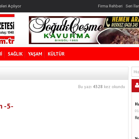
rojesidir
leri Açılıyor
Firma Rehberi
Seri İla
?
rojesidir
İ
SAĞLIK
YAŞAM
KÜLTÜR
Bu yazı
4328
kez okundu
m -5-
H
01
R
Y