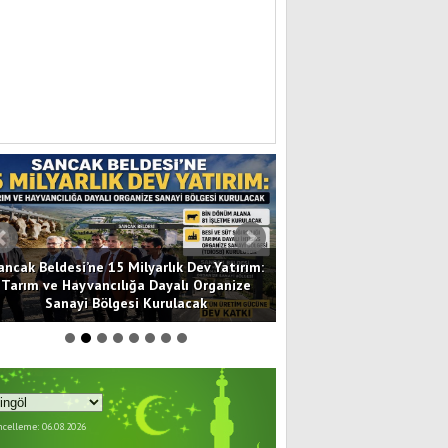
ancak Beldesi’ne 15 Milyarlık Dev Yatırım:
Terörsüz Türkiye: Mil
Tarım ve Hayvancılığa Dayalı Organize
Toplumsal Bütünleşmeni
Sanayi Bölgesi Kurulacak
Yasası Mecl
celleme: 06.08.2026