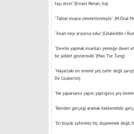
taşı atsın’.”(Ernast Renan, İsa)
“Tabiat insana zimmetlenmiştir.” (M.Önal 
“İnsan neyi arıyorsa odur.”(Celaleddin-i Rum
“Devrim yapmak insanları yemeğe davet etme
bir şiddet gösterisidir.”(Mao Tse Tung)
“Hayattaki en önemli şey zafer değil yarışt
De Coubertin)
Gündoğdu Kavşağı
“Ne yaparsanız yapın, yaptığınız şey önem
“Benden gerçeği aramak beklenebilir, gerç
“En büyük zaferimiz hiç düşmemek değil, h