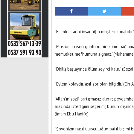
“Bilimler tarihi insanlığın müşterek malıdır.
“Müslüman isen gönlünü bir iklime bağlam
memleket mefhumuna sığmaz.”(Muhammed
“Diriliş başlayınca ölüm seyirci kalır.” (Seza
“Eylem kolaydır, asıl zor olan bilgidir.”(Çin 
“Allah’ın sözü tartışmasız alınır; peygambe
arasında istediğimi seçerim; bunun dışınd
(İmam Ebu Hanife)
“Şovenizm nasıl ulusçuluğun batıl biçimi 