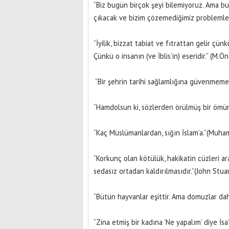
“Biz bugün birçok şeyi bilemiyoruz. Ama bu
çıkacak ve bizim çözemediğimiz problemler
“İyilik, bizzat tabiat ve fıtrattan gelir çün
Çünkü o insanın (ve İblis’in) eseridir.” (M.
“Bir şehrin tarihi sağlamlığına güvenmeme
“Hamdolsun ki, sözlerden örülmüş bir ömür b
“Kaç Müslümanlardan, sığın İslam’a.”(Muha
“Korkunç olan kötülük, hakikatin cüzleri ara
sedasız ortadan kaldırılmasıdır.”(John Stuar
“Bütün hayvanlar eşittir. Ama domuzlar daha
“Zina etmiş bir kadına ‘Ne yapalım’ diye İsa’