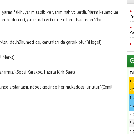
yarım fakih, yarım tabib ve yarım nahivcilerdir. Yarım kelamcılar
Pr
bler bedenleri, yarım nahivciler de dilleri ifsad eder.”(İbni
Pe
vleti de, hükümeti de, kanunları da çarpık olur.”(Hegel)
l Marks)
rarmış.”(Sezai Karakoç, Hızırla Kırk Saat)
Ta
1
G
ince arslanlaşır, nöbet geçince her mukaddesi unutur.”(Cemil
2
T
3
S
4
R
5
K
6
K
7
K