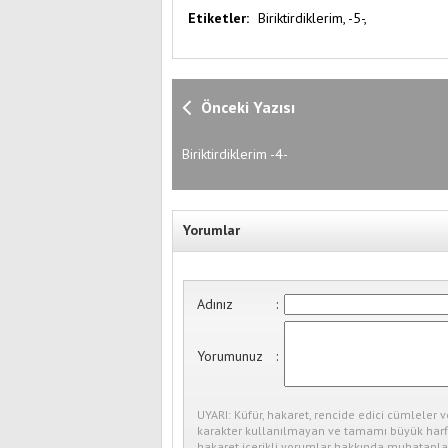
Etiketler:
Biriktirdiklerim,
-5-,
Önceki Yazısı
Biriktirdiklerim -4-
Yorumlar
Adınız
:
Yorumunuz
:
UYARI: Küfür, hakaret, rencide edici cümleler v
karakter kullanılmayan ve tamamı büyük harfl
hakaret içerikli yorumlar hakkında muhataplar