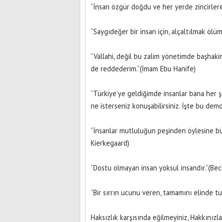
“İnsan özgür doğdu ve her yerde zincirlere
“Saygıdeğer bir insan için, alçaltılmak ölü
“Vallahi, değil bu zalim yönetimde başhakim
de reddederim.”(İmam Ebu Hanife)
“Türkiye’ye geldiğimde insanlar bana her ş
ne isterseniz konuşabilirsiniz. İşte bu demo
“İnsanlar mutluluğun peşinden öylesine büy
Kierkegaard)
“Dostu olmayan insan yoksul insandır.”(Bec
“Bir sırrın ucunu veren, tamamını elinde tu
Haksızlık karşısında eğilmeyiniz, Hakkınızla