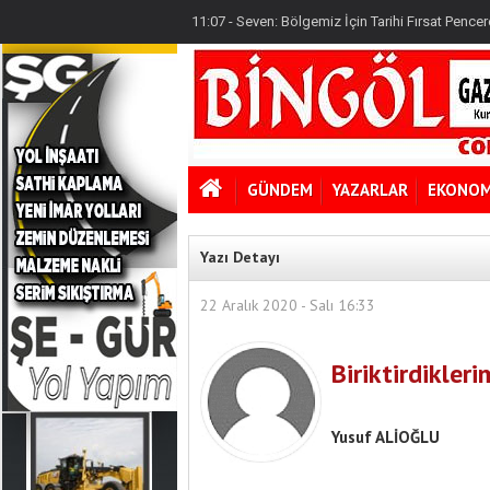
11:19 - Varan: Terörsüz Türkiye Tarihi Bir Devlet P
11:07 - Seven: Bölgemiz İçin Tarihi Fırsat Pencere
08:16 - 12 Maddelik Kanun Teklifi'nde Neler Var
11:19 - Varan: Terörsüz Türkiye Tarihi Bir Devlet P
GÜNDEM
YAZARLAR
EKONOM
Yazı Detayı
22 Aralık 2020 - Salı 16:33
Biriktirdikleri
Yusuf ALİOĞLU