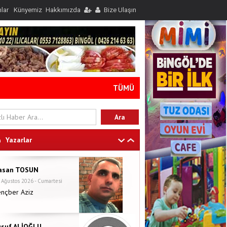
nlar
Künyemiz
Hakkımızda
Bize Ulaşın
TÜMÜ
Yazarlar
asan TOSUN
 Ağustos 2026 - Cumartesi
ençber Aziz
usuf ALİOĞLU