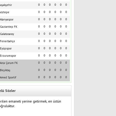
0
0
0
0
0
0
aşakşehir
0
0
0
0
0
0
öztepe
0
0
0
0
0
0
Alanyaspor
0
0
0
0
0
0
Gaziantep FK
0
0
0
0
0
0
Galatasaray
0
0
0
0
0
0
Fenerbahçe
0
0
0
0
0
0
Eyüpspor
0
0
0
0
0
0
Erzurumspor
0
0
0
0
0
0
Arca Çorum FK
0
0
0
0
0
0
Beşiktaş
0
0
0
0
0
0
Amed Sportif
zlü Sözler
rilen emaneti yerine getirmek, en üstün
ğruluktur.