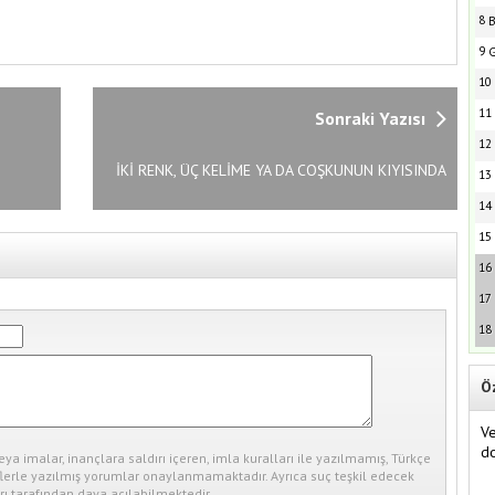
8
B
9
G
10
11
Sonraki Yazısı
12
İKİ RENK, ÜÇ KELİME YA DA COŞKUNUN KIYISINDA
13
14
15
16
17
18
Ö
Ve
do
eya imalar, inançlara saldırı içeren, imla kuralları ile yazılmamış, Türkçe
erle yazılmış yorumlar onaylanmamaktadır. Ayrıca suç teşkil edecek
ı tarafından dava açılabilmektedir.