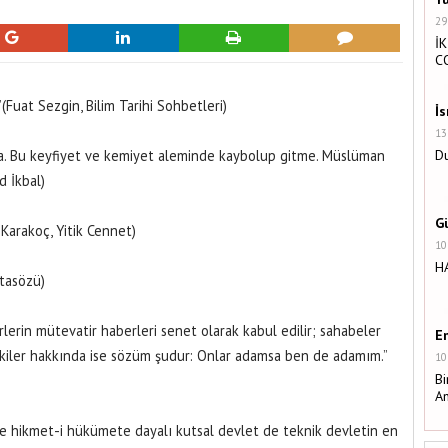
29
İK
C
”(Fuat Sezgin, Bilim Tarihi Sohbetleri)
İ
13
a. Bu keyfiyet ve kemiyet aleminde kaybolup gitme. Müslüman
Du
 İkbal)
G
i Karakoç, Yitik Cennet)
10
H
Atasözü)
rlerin mütevatir haberleri senet olarak kabul edilir; sahabeler
E
akiler hakkında ise sözüm şudur: Onlar adamsa ben de adamım.”
10
Bi
A
ise hikmet-i hükümete dayalı kutsal devlet de teknik devletin en