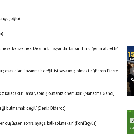
Mengüşoğlu)
i)
ye benzemez. Devrim bir isyandır, bir sınıfın diğerini alt ettiği
ır; esas olan kazanmak değil, iyi savaşmış olmaktır.”(Baron Pierre
S
Seven: Bölgemiz İçin Tarihi Fırsat
’nda Kaza
Pencereleri Açılıyor
siz kalacaktır; ama yapmış olmanız önemlidir.”(Mahatma Gandi)
eği bulmamak değil.”(Denis Diderot)
er düşüşten sonra ayağa kalkabilmektir.”(Konfüçyüs)
Gün