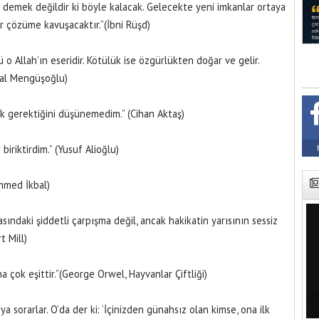
 demek değildir ki böyle kalacak. Gelecekte yeni imkanlar ortaya
 çözüme kavuşacaktır.”(İbni Rüşd)
kü o Allah’ın eseridir. Kötülük ise özgürlükten doğar ve gelir.
Önal Mengüşoğlu)
k gerektiğini düşünemedim.” (Cihan Aktaş)
iriktirdim.” (Yusuf Alioğlu)
mmed İkbal)
sındaki şiddetli çarpışma değil, ancak hakikatin yarısının sessiz
t Mill)
 çok eşittir.”(George Orwel, Hayvanlar Çiftliği)
ya sorarlar. O’da der ki: ‘İçinizden günahsız olan kimse, ona ilk