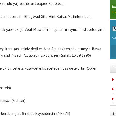
 vurulu yaşıyor.”(Jean Jacques Rousseau)
İm
03
mden beterdir.”( Bhagavad Gita, Hint Kutsal Metinlerinden)
lik yapmak, şu Vasıt Mescidi’nin kapılarını saymamı isteseler yine
Gün
eyi konuşabilirsiniz dediler. Ama Atatürk’ten söz etmeyin. Başka
krasidir.”(Şeyh Albulkadir Es-Sufi, Yeni Şafak, 13.09.1996)
E
ük bir telaşla koşuyorlar ki, aceleden pas geçiyorlar.”(Soren
hstein)
tamaz.”(Richter)”
 beraber şerefinizi de kaybedersiniz.”(Hz.Ali)
E