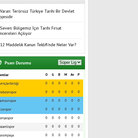
Varan: Terörsüz Türkiye Tarihi Bir Devlet
ojesidir
Seven: Bölgemiz İçin Tarihi Fırsat
ncereleri Açılıyor
12 Maddelik Kanun Teklifi'nde Neler Var?
Puan Durumu
O
G
B
M
Av
P
kımlar
0
0
0
0
0
0
ençlerbirliği
0
0
0
0
0
0
rabzonspor
0
0
0
0
0
0
amsunspor
0
0
0
0
0
0
izespor
0
0
0
0
0
0
onyaspor
0
0
0
0
0
0
ocaelispor
0
0
0
0
0
0
asımpaşa