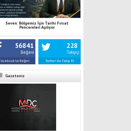
Seven: Bölgemiz İçin Tarihi Fırsat
Pencereleri Açılıyor
56841
228
Beğeni
Takipçi
Facebook'ta Beğen
Twitter'da Takip Et
Gazeteniz