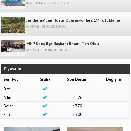
GÜNDEM - 03.08.2026 08:31
Jandarma'dan Huzur Operasyonları: 19 Tutuklama
ASAYİŞ - 03.08.2026 08:06
MHP Genç İlçe Başkanı İlhami Tan Oldu
SİYASET - 03.08.2026 07:39
Piyasalar
Sembol
Grafik
Son Durum
Değişim
Bist
Altın
6.526
Dolar
47,70
Euro
55,00