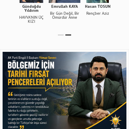
ÜRSAÇTI
Gündoğdu
Emrullah KAYA
Hasan TOSUN
Yusuf
Yıldırım
r Değil
Bir Gün Değil, Bir
Rençber Aziz
İKİ R
ç
HAVVA’NIN ÜÇ
Ömürdür Anne
KELİM
KIZI
COŞ
KIY