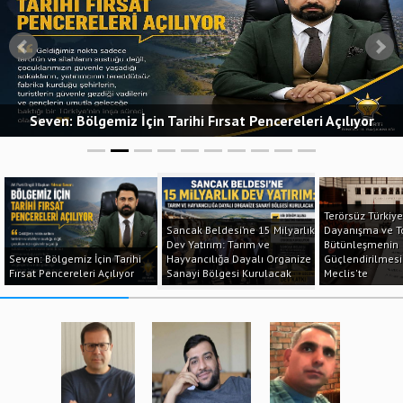
Seven: Bölgemiz İçin Tarihi Fırsat Pencereleri Açılıyor
Terörsüz Türkiye:
Sancak Beldesi’ne 15 Milyarlık
Dayanışma ve T
Dev Yatırım: Tarım ve
Bütünleşmenin
Seven: Bölgemiz İçin Tarihi
Hayvancılığa Dayalı Organize
Güçlendirilmesi
Fırsat Pencereleri Açılıyor
Sanayi Bölgesi Kurulacak
Meclis'te