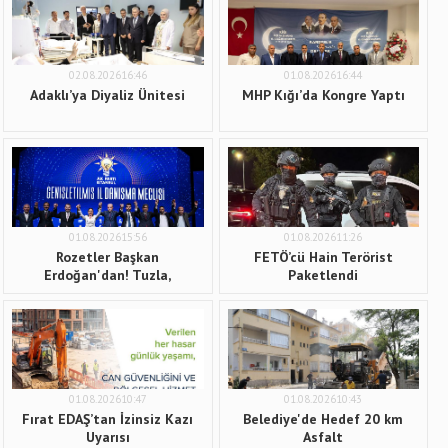
02.08.202616:46
01.08.202616:44
Adaklı’ya Diyaliz Ünitesi
MHP Kığı’da Kongre Yaptı
01.08.202615:56
01.08.202611:26
Rozetler Başkan
FETÖ’cü Hain Terörist
Erdoğan'dan! Tuzla,
Paketlendi
Çekmeköy ve Şile Belediyeleri
AK Parti'ye katıldı
01.08.202610:47
01.08.202610:43
Fırat EDAŞ’tan İzinsiz Kazı
Belediye'de Hedef 20 km
Uyarısı
Asfalt