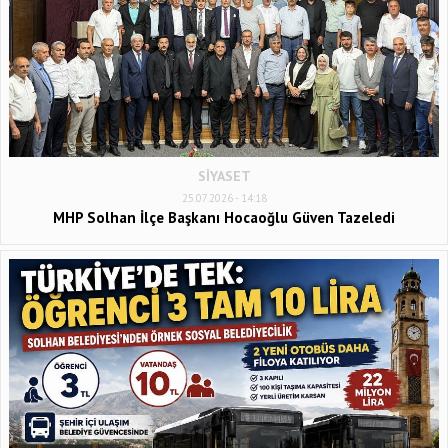
SİYASET
25.07.2026 - 14:18
MHP Solhan İlçe Başkanı Hocaoğlu Güven Tazeledi