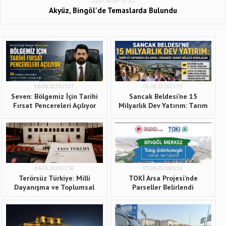
22.07.2026 - 07:52
Akyüz, Bingöl'de Temaslarda Bulundu
06.08.202611:07
05.08.202621:35
Seven: Bölgemiz İçin Tarihi
Sancak Beldesi’ne 15
Fırsat Pencereleri Açılıyor
Milyarlık Dev Yatırım: Tarım
ve Hayvancılığa Dayalı
Organize Sanayi Bölgesi
Kurulacak
04.08.202611:50
03.08.202608:31
Terörsüz Türkiye: Milli
TOKİ Arsa Projesi’nde
Dayanışma ve Toplumsal
Parseller Belirlendi
Bütünleşmenin
Güçlendirilmesi Yasası
Meclis'te