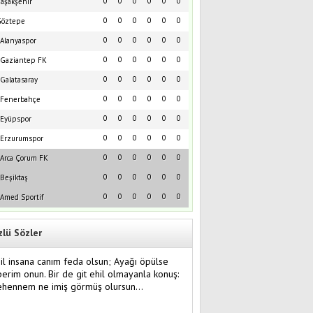
0
0
0
0
0
0
aşakşehir
0
0
0
0
0
0
öztepe
0
0
0
0
0
0
Alanyaspor
0
0
0
0
0
0
Gaziantep FK
0
0
0
0
0
0
Galatasaray
0
0
0
0
0
0
Fenerbahçe
0
0
0
0
0
0
Eyüpspor
0
0
0
0
0
0
Erzurumspor
0
0
0
0
0
0
Arca Çorum FK
0
0
0
0
0
0
Beşiktaş
0
0
0
0
0
0
Amed Sportif
zlü Sözler
il insana canım feda olsun; Ayağı öpülse
erim onun. Bir de git ehil olmayanla konuş:
ehennem ne imiş görmüş olursun…