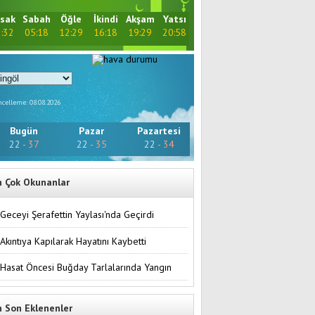
sak
Sabah
Öğle
İkindi
Akşam
Yatsı
:32
05:18
12:29
16:18
19:29
20:58
celleme: 08.08.2026
Bugün
Pazar
Pazartesi
22
-
37
22
-
35
22
-
34
n Çok Okunanlar
Geceyi Şerafettin Yaylası'nda Geçirdi
Akıntıya Kapılarak Hayatını Kaybetti
Hasat Öncesi Buğday Tarlalarında Yangın
n Son Eklenenler