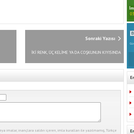
İm
03
Sonraki Yazısı
Gün
İKİ RENK, ÜÇ KELİME YA DA COŞKUNUN KIYISINDA
E
eya imalar, inançlara saldırı içeren, imla kuralları ile yazılmamış, Türkçe
E