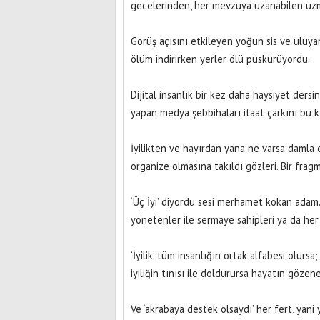
gecelerinden, her mevzuya uzanabilen uzma
Görüş açısını etkileyen yoğun sis ve uluyan
ölüm indirirken yerler ölü püskürüyordu.
Dijital insanlık bir kez daha haysiyet ders
yapan medya şebbihaları itaat çarkını bu ke
İyilikten ve hayırdan yana ne varsa damla
organize olmasına takıldı gözleri. Bir fragm
‘Üç İyi’ diyordu sesi merhamet kokan adam.
yönetenler ile sermaye sahipleri ya da he
‘İyilik’ tüm insanlığın ortak alfabesi olursa; ş
iyiliğin tınısı ile doldurursa hayatın gözen
Ve ‘akrabaya destek olsaydı’ her fert, yani 