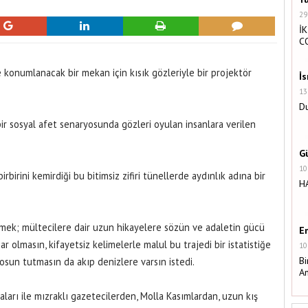
29
İK
C
 konumlanacak bir mekan için kısık gözleriyle bir projektör
İ
13
Du
bir sosyal afet senaryosunda gözleri oyulan insanlara verilen
G
10
rbirini kemirdiği bu bitimsiz zifiri tünellerde aydınlık adına bir
H
mek; mültecilere dair uzun hikayelere sözün ve adaletin gücü
E
ar olmasın, kifayetsiz kelimelerle malul bu trajedi bir istatistiğe
10
Bi
sun tutmasın da akıp denizlere varsın istedi.
A
ları ile mızraklı gazetecilerden, Molla Kasımlardan, uzun kış