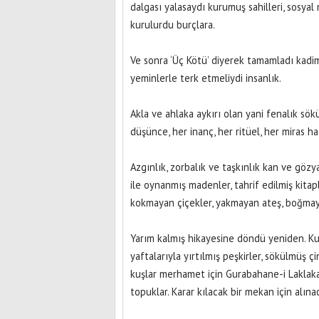
dalgası yalasaydı kurumuş sahilleri, sosyal
kurulurdu burçlara.
Ve sonra ‘Üç Kötü’ diyerek tamamladı kadim 
yeminlerle terk etmeliydi insanlık.
Akla ve ahlaka aykırı olan yani fenalık sök
düşünce, her inanç, her ritüel, her miras 
Azgınlık, zorbalık ve taşkınlık kan ve göz
ile oynanmış madenler, tahrif edilmiş kitapl
kokmayan çiçekler, yakmayan ateş, boğma
Yarım kalmış hikayesine döndü yeniden. Kul
yaftalarıyla yırtılmış peşkirler, sökülmüş çi
kuşlar merhamet için Gurabahane-i Laklakan s
topuklar. Karar kılacak bir mekan için alına