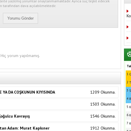
erle yazılmış yorumlar onaylanmamaktadır. Ayrıca suç teşkil edecek
ı tarafından dava açılabilmektedir.
Ko
Hiç yorum yapılmamış.
Ta
1
G
2
T
3
S
ME YA DA COŞKUNUN KIYISINDA
1209 Okunma.
4
R
1503 Okunma.
5
K
6
K
 Çoğulcu Kavrayış
1546 Okunma.
7
K
utan Adam: Murat Kapkıner
1912 Okunma.