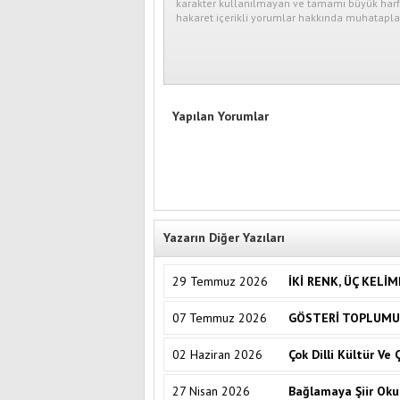
karakter kullanılmayan ve tamamı büyük harfl
hakaret içerikli yorumlar hakkında muhataplar
Yapılan Yorumlar
Yazarın Diğer Yazıları
29 Temmuz 2026
İKİ RENK, ÜÇ KELİ
07 Temmuz 2026
GÖSTERİ TOPLUMU
02 Haziran 2026
Çok Dilli Kültür Ve
27 Nisan 2026
Bağlamaya Şiir Ok