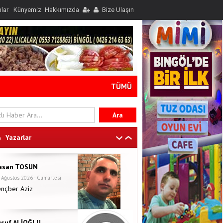
nlar
Künyemiz
Hakkımızda
Bize Ulaşın
TÜMÜ
Yazarlar
asan TOSUN
 Ağustos 2026 - Cumartesi
ençber Aziz
usuf ALİOĞLU