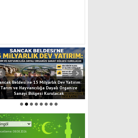
ancak Beldesi’ne 15 Milyarlık Dev Yatırım:
Terörsüz Türkiye: Mil
Tarım ve Hayvancılığa Dayalı Organize
Toplumsal Bütünleşmeni
Sanayi Bölgesi Kurulacak
Yasası Mecl
celleme: 08.08.2026