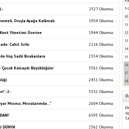
8
B
1-
2527 Okunma.
9
G
10
emeli, Oruçla Ayağa Kalkmalı
1954 Okunma.
11
Kent Yönetimi Üzerine
1944 Okunma.
12
13
izade: Cahit Sıtkı
2116 Okunma.
14
de Hoş Sadâ Bırakanlara
2534 Okunma.
15
16
- ‘Çocuk Kalsaydı Büyüklüğüm’
3361 Okunma.
17
iliği
2451 Okunma.
18
n!’ -2-
3352 Okunma.
Ö
yar Mısınız, Mısralarımda…”
2604 Okunma.
Eh
öp
DANI'
6593 Okunma.
C
U DÜNYA'
2362 Okunma.