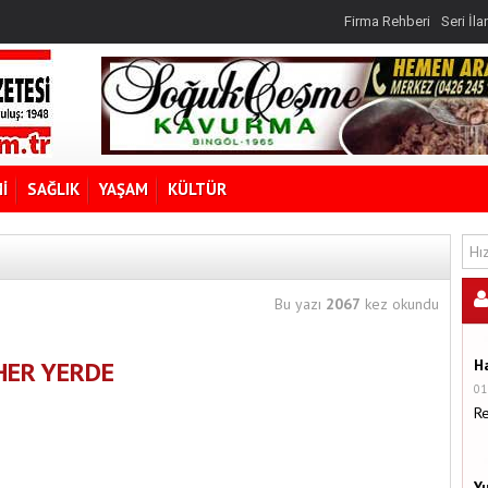
Firma Rehberi
Seri İla
İ
SAĞLIK
YAŞAM
KÜLTÜR
Bu yazı
2067
kez okundu
HER YERDE
H
01
R
Y