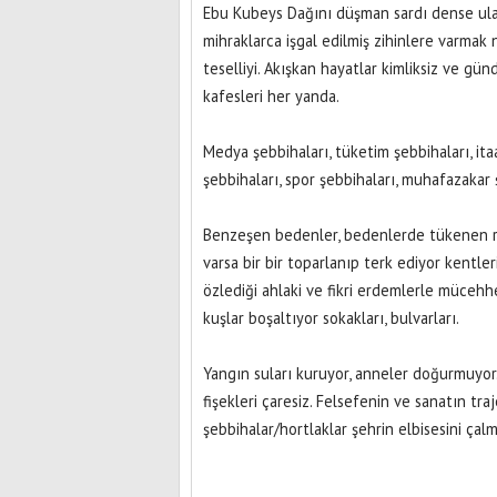
Ebu Kubeys Dağını düşman sardı dense ulaş
mihraklarca işgal edilmiş zihinlere varmak
teselliyi. Akışkan hayatlar kimliksiz ve g
kafesleri her yanda.
Medya şebbihaları, tüketim şebbihaları, itaa
şebbihaları, spor şebbihaları, muhafazakar
Benzeşen bedenler, bedenlerde tükenen ruh
varsa bir bir toparlanıp terk ediyor kentleri
özlediği ahlaki ve fikri erdemlerle mücehhe
kuşlar boşaltıyor sokakları, bulvarları.
Gündoğdu Kavşağı
Yangın suları kuruyor, anneler doğurmuyor
fişekleri çaresiz. Felsefenin ve sanatın t
şebbihalar/hortlaklar şehrin elbisesini çal