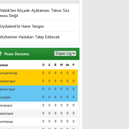
Valilik’ten Kılçadır Açıklaması: Tahsis Söz
nusu Değil
Uydukent’te Hane Yangını
Alzheimer Hastaları Takip Edilecek
Puan Durumu
O
G
B
M
Av
P
kımlar
0
0
0
0
0
0
ençlerbirliği
0
0
0
0
0
0
rabzonspor
0
0
0
0
0
0
amsunspor
0
0
0
0
0
0
izespor
0
0
0
0
0
0
onyaspor
0
0
0
0
0
0
ocaelispor
0
0
0
0
0
0
asımpaşa