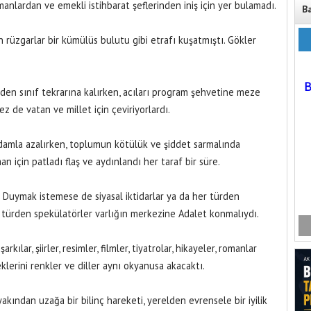
nlardan ve emekli istihbarat şeflerinden iniş için yer bulamadı.
B
 rüzgarlar bir kümülüs bulutu gibi etrafı kuşatmıştı. Gökler
inden sınıf tekrarına kalırken, acıları program şehvetine meze
z de vatan ve millet için çeviriyorlardı.
 damla azalırken, toplumun kötülük ve şiddet sarmalında
an için patladı flaş ve aydınlandı her taraf bir süre.
 Duymak istemese de siyasal iktidarlar ya da her türden
r türden spekülatörler varlığın merkezine Adalet konmalıydı.
arkılar, şiirler, resimler, filmler, tiyatrolar, hikayeler, romanlar
eklerini renkler ve diller aynı okyanusa akacaktı.
yakından uzağa bir bilinç hareketi, yerelden evrensele bir iyilik