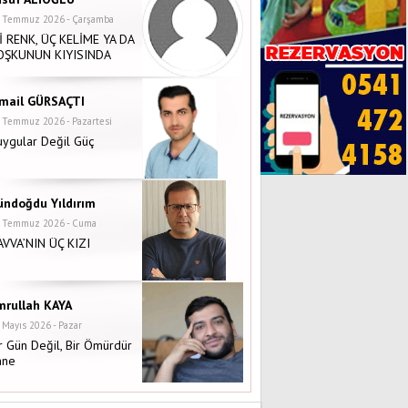
 Temmuz 2026 - Çarşamba
İ RENK, ÜÇ KELİME YA DA
OŞKUNUN KIYISINDA
smail GÜRSAÇTI
 Temmuz 2026 - Pazartesi
ygular Değil Güç
ündoğdu Yıldırım
 Temmuz 2026 - Cuma
AVVA’NIN ÜÇ KIZI
mrullah KAYA
 Mayıs 2026 - Pazar
r Gün Değil, Bir Ömürdür
nne