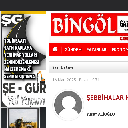
GÜNDEM
YAZARLAR
EKONOM
Yazı Detayı
16 Mart 2025 - Pazar 10:31
ŞEBBİHALAR 
Yusuf ALİOĞLU