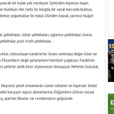
ılacak bir kulak yok nerdeyse. İçimizden dışımıza taşan
 ne mümkün. Her nefis bir blogda, bir sanal mecrada bulmuş
ündemsiz yoğunluklar ile malul. Dünden kopuk, yarınsız bugün
t şebbihaları, itibar şebbihaları, eğlence şebbihaları, borsa
 şebbihalar, post truth şebbihalar…
lar, ruhsuzlaşan karakterler. İnsanı anılmaya değer kılan ne
. Filozofların değil şarlatanların kentleri çoğalıyor. Farabi’nin
z şehirler antik birer söylenceye dönüşüyor. Nehirler, bulutlar,
S
Seven: Bölgemiz İçin Tarihi Fırsat
’nda Kaza
Pencereleri Açılıyor
. Neşvesiz şimdi ormanlarda cümle nebatat ve hayevan. İmdat
rajedisi karışıyor egzoz dumanlarına. Düğümlere üfüren sosyal
mış, ayartan libaslar var rezidansların göğsünde.
Gün