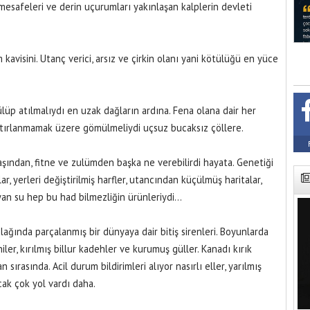
 mesafeleri ve derin uçurumları yakınlaşan kalplerin devleti
kavisini. Utanç verici, arsız ve çirkin olanı yani kötülüğü en yüce
ülüp atılmalıydı en uzak dağların ardına. Fena olana dair her
hatırlanmamak üzere gömülmeliydi uçsuz bucaksız çöllere.
yaşından, fitne ve zulümden başka ne verebilirdi hayata. Genetiği
ar, yerleri değiştirilmiş harfler, utancından küçülmüş haritalar,
yan su hep bu had bilmezliğin ürünleriydi…
ağında parçalanmış bir dünyaya dair bitiş sirenleri. Boyunlarda
niler, kırılmış billur kadehler ve kurumuş güller. Kanadı kırık
ırasında. Acil durum bildirimleri alıyor nasırlı eller, yarılmış
cak çok yol vardı daha.