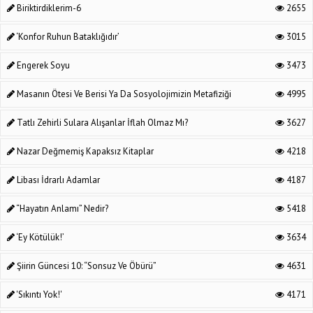
Biriktirdiklerim-6
2655
‘Konfor Ruhun Bataklığıdır’
3015
Engerek Soyu
3473
Masanın Ötesi Ve Berisi Ya Da Sosyolojimizin Metafiziği
4995
Tatlı Zehirli Sulara Alışanlar İflah Olmaz Mı?
3627
Nazar Değmemiş Kapaksız Kitaplar
4218
Libası İdrarlı Adamlar
4187
“Hayatın Anlamı” Nedir?
5418
‘Ey Kötülük!’
3634
Şiirin Güncesi 10: “Sonsuz Ve Öbürü”
4631
'Sıkıntı Yok!'
4171