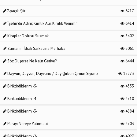
‘Apaçık’ Şiir
6217
“Şehir’dir Adım; Kimlik Alır, Kimlik Veririm.”
6414
Kitaplar Dolusu Susmak...
5402
Zamanın İdrak Sarkacına Merhaba
5061
Söz Düşerse Ne Kalır Geriye?
6444
Dayvun, Dayvun, Dayvuno / Day Qırbun Çımun Siyuno
15273
Biriktirdiklerim -5-
4333
Biriktirdiklerim -4-
4710
Biriktirdiklerim -3-
4884
Parayı Nereye Yatırmalı?
4703
Biriktirdiklerim -2-
4927