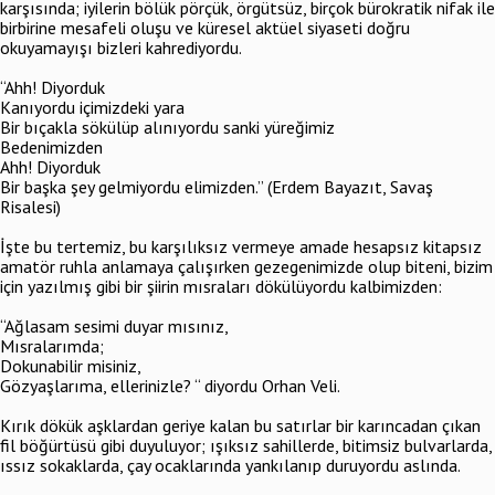
karşısında; iyilerin bölük pörçük, örgütsüz, birçok bürokratik nifak ile
birbirine mesafeli oluşu ve küresel aktüel siyaseti doğru
okuyamayışı bizleri kahrediyordu.
“Ahh! Diyorduk
Kanıyordu içimizdeki yara
Bir bıçakla sökülüp alınıyordu sanki yüreğimiz
Bedenimizden
Ahh! Diyorduk
Bir başka şey gelmiyordu elimizden.” (Erdem Bayazıt, Savaş
Risalesi)
İşte bu tertemiz, bu karşılıksız vermeye amade hesapsız kitapsız
amatör ruhla anlamaya çalışırken gezegenimizde olup biteni, bizim
için yazılmış gibi bir şiirin mısraları dökülüyordu kalbimizden:
“Ağlasam sesimi duyar mısınız,
Mısralarımda;
Dokunabilir misiniz,
Gözyaşlarıma, ellerinizle? “ diyordu Orhan Veli.
Kırık dökük aşklardan geriye kalan bu satırlar bir karıncadan çıkan
fil böğürtüsü gibi duyuluyor; ışıksız sahillerde, bitimsiz bulvarlarda,
ıssız sokaklarda, çay ocaklarında yankılanıp duruyordu aslında.