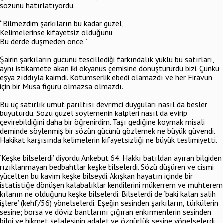
sözünü hatırlatıyordu.
“Bilmezdim şarkıların bu kadar güzel,
Kelimelerinse kifayetsiz olduğunu
Bu derde düşmeden önce.”
Şairin şarkıların gücünü tescillediği farkındalık yüklü bu satırları,
aynı istikamete akan iki okyanus gemisine dönüştürürdü bizi. Çünkü
eşya zıddıyla kaimdi. Kötümserlik ebedi olamazdı ve her Firavun
için bir Musa figürü olmazsa olmazdı.
Bu üç satırlık umut parıltısı devrimci duyguları nasıl da besler
büyütürdü. Sözü güzel söylemenin kalpleri nasıl da evirip
çevirebildiğini daha bir öğrenirdim. Taşı gediğine koymak misali
deminde söylenmiş bir sözün gücünü gözlemek ne büyük güvendi.
Hakikat karşısında kelimelerin kifayetsizliği ne büyük teslimiyetti.
‘Keşke bilselerdi’ diyordu Ankebut 64. Hakkı batıldan ayıran bilgiden
rızıklanmayan bedbahtlar keşke bilselerdi. Sözü düşüren ve cismi
yücelten bu kavim keşke bilseydi. Akışkan hayatın içinde bir
istatistiğe dönüşen kalabalıklar kendilerini mükerrem ve muhterem
kılanın ne olduğunu keşke bilselerdi. Bilselerdi de ‘baki kalan salih
işlere’ (kehf/56) yönelselerdi. Eşeğin sesinden şarkıların, türkülerin
sesine; borsa ve döviz bantlarını çığıran enkırmenlerin sesinden
bilgi ve hikmet şelalesinin adalet ve özgürlük sesine yönelselerdi.