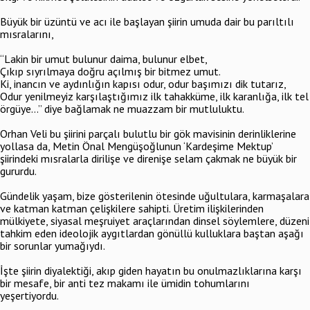
Büyük bir üzüntü ve acı ile başlayan şiirin umuda dair bu parıltılı
mısralarını,
“Lakin bir umut bulunur daima, bulunur elbet,
Çıkıp sıyrılmaya doğru açılmış bir bitmez umut.
Ki, inancın ve aydınlığın kapısı odur, odur başımızı dik tutarız,
Odur yenilmeyiz karşılaştığımız ilk tahakküme, ilk karanlığa, ilk tel
örgüye…” diye bağlamak ne muazzam bir mutluluktu.
Orhan Veli bu şiirini parçalı bulutlu bir gök mavisinin derinliklerine
yollasa da, Metin Önal Mengüşoğlunun ‘Kardeşime Mektup’
şiirindeki mısralarla dirilişe ve direnişe selam çakmak ne büyük bir
gururdu.
Gündelik yaşam, bize gösterilenin ötesinde uğultulara, karmaşalara
ve katman katman çelişkilere sahipti. Üretim ilişkilerinden
mülkiyete, siyasal meşruiyet araçlarından dinsel söylemlere, düzeni
tahkim eden ideolojik aygıtlardan gönüllü kulluklara baştan aşağı
bir sorunlar yumağıydı.
İşte şiirin diyalektiği, akıp giden hayatın bu onulmazlıklarına karşı
bir mesafe, bir anti tez makamı ile ümidin tohumlarını
yeşertiyordu.