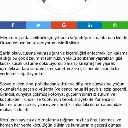
Meramımı anlatabilmek için yıllarca sığındığım limanlardan biri de
Orhan Veli’nin ‘Anlatamıyorum’ isimli şiiridir.
Şairin okuyucusuna yalnızlığını ve biçareliğini anlatmak için kaleme
aldığı bu çok özel mısralar, hüzün yüklü sonbahar yaprakları gibi
kucak kucak üstüme dökülüyordu. Sararıp kırışmış her yaprak
içimdeki acılara sürülen birer sanat eczası gibi her defasında bir
yerlerimi sağaltıyordu.
Sosyolojiden dine, politikadan kültür ve düşünce dünyasına yoğun
okumalarla geçen o yıllarda (ve bence hala) iki şey bizi ezip geçerdi.
Birincisi, dünyaya çökmüş kolonyal güçlerin sınırsız zulüm ve
kötülükleri. İkincisi ise toplumun teorik aidiyeti ile Yunanca bir
kelime olan praksis yani eylem, pratik, sahadaki durum arasındaki
makas farkı idi.
Kötülerin sayıca az olmalarına rağmen hızlıca örgütlenmesi ve
hemen her yerde kötülüğün dilinin ve kurallarının geçerli olması