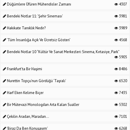
Düğümlere Üfüren Mühendisler Zamanı
4307
Bendeki Notlar 11: ‘Şehir Sineması’
3981
Hakikate Tanıklık Nedir?
3989
‘Tüm İnsanlığa Açık Ve Ücretsiz Gösteri’
4568
Bendeki Notlar 10 “Kültür Ve Sanat Merkezleri: Sinema, Kırtasiye, Park”
5905
Frankfurt'ta Bir Haşimi
8486
Nurettin Topçu’nun Gördüğü ‘Taşralı’
6520
Harf Eken Kelime Biçer
7435
Bir Mütevazi Monologdan Arta Kalan Sualler
5302
Çekilin Aradan, Maradan...
7101
'Biraz Da Ben Konuşayım'
6268