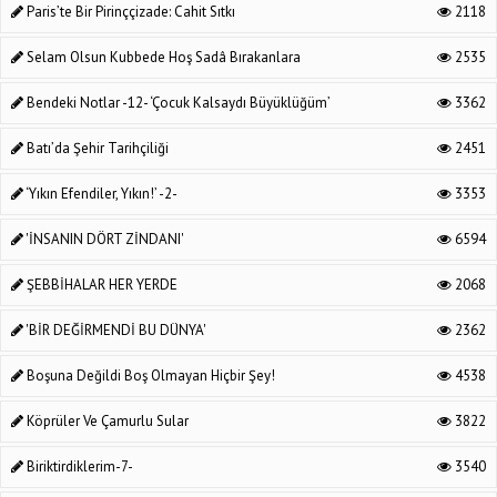
Paris’te Bir Pirinççizade: Cahit Sıtkı
2118
Selam Olsun Kubbede Hoş Sadâ Bırakanlara
2535
Bendeki Notlar -12- ‘Çocuk Kalsaydı Büyüklüğüm’
3362
Batı’da Şehir Tarihçiliği
2451
‘Yıkın Efendiler, Yıkın!’ -2-
3353
'İNSANIN DÖRT ZİNDANI'
6594
ŞEBBİHALAR HER YERDE
2068
'BİR DEĞİRMENDİ BU DÜNYA'
2362
Boşuna Değildi Boş Olmayan Hiçbir Şey!
4538
Köprüler Ve Çamurlu Sular
3822
Biriktirdiklerim-7-
3540