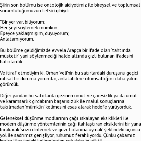
Şiirin son bölümü ise ontolojik aidiyetimiz ile bireysel ve toplumsal
sorumluluğumuzun tefsiri gibiydi.
“Bir yer var, biliyorum;
Her şeyi söylemek mümkün;
Epeyce yaklaşmışım, duyuyorum;
Anlatamıyorum.”
Bu bölüme geldiğimizde evvela Arapça bir ifade olan ‘tahtında
müstetir’ yani söylenmediği halde altında gizli bulunan ifadesini
hatırlardık.
Ve itiraf etmeliyim ki, Orhan Veli’nin bu satırlardaki duruşunu geçici
ruhsal bir duruma yorumlar, anlatabilme olumsallığını daha yakın
görürdük.
Diğer yandan bu satırlarda gezinen umut ve çaresizlik ya da umut
ve karamsarlık girdabının başarısızlık ile malul sonuçlarına
takılmadan ‘mümkün’ kelimesini esas alarak hedefe yürüyorduk.
Geleneksel düşünme modlarının çağı ıskalayan eksiklikleri ile
modern düşünme yöntemlerinin çağı ilahlaştıran eksiklerini bir yana
bırakarak ‘sözü dinlemek ve güzel olanına uymak’ şeklindeki üçüncü
yol ile sadrımız genişliyor, ruhumuz ferahlıyordu. Çünkü çabamız
kralın lügatindeki kelimelerden çok daha büyüktü.