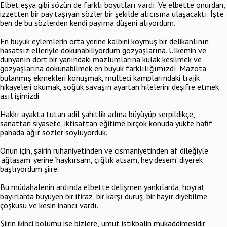
Elbet eşya gibi sözün de farklı boyutları vardı. Ve elbette onurdan,
izzetten bir pay taşıyan sözler bir şekilde alıcısına ulaşacaktı. İşte
ben de bu sözlerden kendi payıma düşeni alıyordum.
En büyük eylemlerin orta yerine kalbini koymuş bir delikanlının
hasatsız elleriyle dokunabiliyordum gözyaşlarına. Ülkemin ve
dünyanın dört bir yanındaki mazlumlarına kulak kesilmek ve
gözyaşlarına dokunabilmek en büyük farklılığımızdı. Mazota
bulanmış ekmekleri konuşmak, mülteci kamplarındaki trajik
hikayeleri okumak, soğuk savaşın ayartan hilelerini deşifre etmek
asıl işimizdi.
Hakkı ayakta tutan adil şahitlik adına büyüyüp serpildikçe,
sanattan siyasete, iktisattan eğitime birçok konuda yükte hafif
pahada ağır sözler söylüyorduk.
Onun için, şairin ruhaniyetinden ve cismaniyetinden af dileğiyle
‘ağlasam’ yerine ‘haykırsam, çığlık atsam, hey desem’ diyerek
başlıyordum şiire.
Bu müdahalenin ardında elbette delişmen yankılarda, hoyrat
bayırlarda büyüyen bir itiraz, bir karşı duruş, bir hayır diyebilme
çoşkusu ve kesin inancı vardı.
Şiirin ikinci bölümü ise bizlere, ‘umut istikbalin mukaddimesidir’