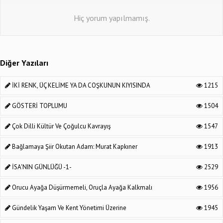
Hiç yorum yapılmamış.
Diğer Yazıları
İKİ RENK, ÜÇ KELİME YA DA COŞKUNUN KIYISINDA
1215
GÖSTERİ TOPLUMU
1504
Çok Dilli Kültür Ve Çoğulcu Kavrayış
1547
Bağlamaya Şiir Okutan Adam: Murat Kapkıner
1913
İSA'NIN GÜNLÜĞÜ -1-
2529
Orucu Ayağa Düşürmemeli, Oruçla Ayağa Kalkmalı
1956
Gündelik Yaşam Ve Kent Yönetimi Üzerine
1945