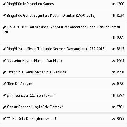
Bingöl’ün Referandum Karnesi
4200
Bingöl’de Genel Seçimlere Katılım Oranları (1950-2018)
3134
1920-2018 Yılları Arasında Bingöl’ü Parlamentoda Hangi Partiler Temsil
Etti?
3009
Bingöl Yakın Siyasi Tarihinde Seçmen Davranışları (1939-2018)
3845
Siyasetin ‘Hayret’ Makamı Var Mıdır?
3463
Estetiğin Tükenişi Vicdanın Tükenişidir
2998
“Ben De Adayım”
3090
Şiirin Güncesi -11: “Ben Yokum”
3597
‘Cansız Bedene Ulaşıldı’ Ne Demek?
2704
“Ya Bu Defa Da Seçilemezsem!”
2895