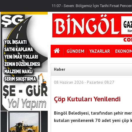
11:19 - Varan: Terörsüz Türkiye Tarihi Bir Devlet P
11:07 - Seven: Bölgemiz İçin Tarihi Fırsat Pencere
08:16 - 12 Maddelik Kanun Teklifi'nde Neler Var
11:19 - Varan: Terörsüz Türkiye Tarihi Bir Devlet P
GÜNDEM
YAZARLAR
EKONOM
Haber
08 Haziran 2026 - Pazartesi 08:27
Çöp Kutuları Yenilendi
Bingöl Belediyesi, tarafından şehir m
kutuları yenilenerek 70 adet yeni çöp ku