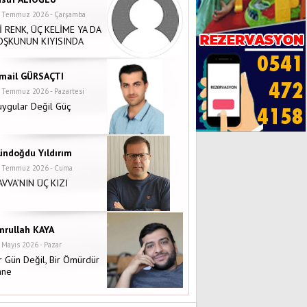
 Temmuz 2026 - Çarşamba
İ RENK, ÜÇ KELİME YA DA
OŞKUNUN KIYISINDA
smail GÜRSAÇTI
 Temmuz 2026 - Pazartesi
ygular Değil Güç
ündoğdu Yıldırım
 Temmuz 2026 - Cuma
AVVA’NIN ÜÇ KIZI
mrullah KAYA
 Mayıs 2026 - Pazar
r Gün Değil, Bir Ömürdür
nne