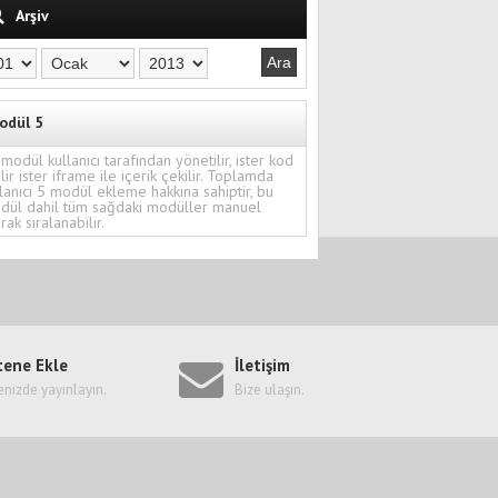
Arşiv
odül 5
modül kullanıcı tarafından yönetilir, ister kod
ilir ister iframe ile içerik çekilir. Toplamda
lanıcı 5 modül ekleme hakkına sahiptir, bu
dül dahil tüm sağdaki modüller manuel
rak sıralanabilir.
tene Ekle
İletişim
enizde yayınlayın.
Bize ulaşın.