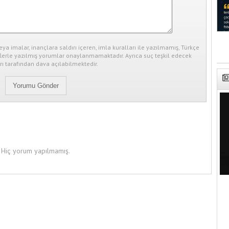
eya imalar, inançlara saldırı içeren, imla kuralları ile yazılmamış, Türkçe
erle yazılmış yorumlar onaylanmamaktadır. Ayrıca suç teşkil edecek
ı tarafından dava açılabilmektedir.
Hiç yorum yapılmamış.