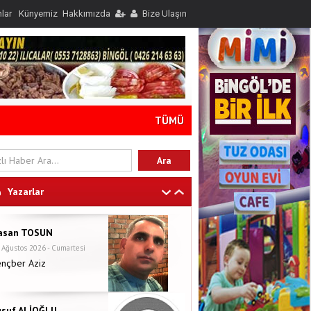
nlar
Künyemiz
Hakkımızda
Bize Ulaşın
TÜMÜ
Yazarlar
asan TOSUN
 Ağustos 2026 - Cumartesi
ençber Aziz
usuf ALİOĞLU