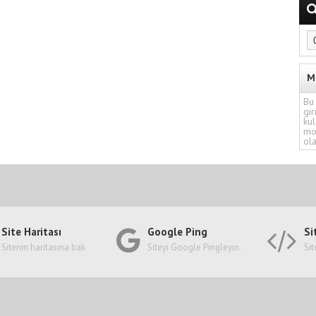
M
Bu 
gir
kul
mo
ola
Site Haritası
Google Ping
Si
Sitenin haritasına bak
Siteyi Google Pingleyin.
Sit