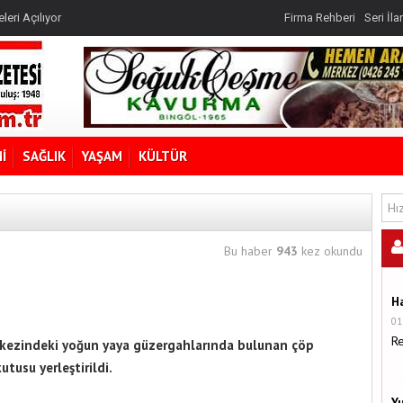
rojesidir
leri Açılıyor
Firma Rehberi
Seri İla
?
rojesidir
İ
SAĞLIK
YAŞAM
KÜLTÜR
Bu haber
943
kez okundu
H
01
R
erkezindeki yoğun yaya güzergahlarında bulunan çöp
tusu yerleştirildi.
Y