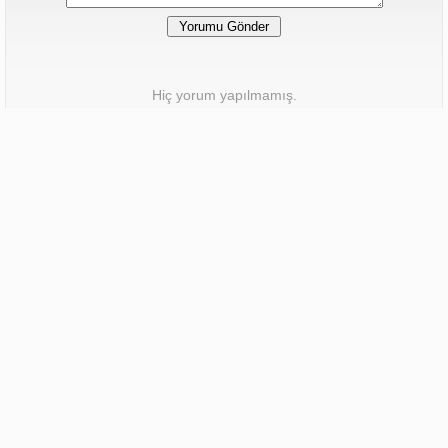
Hiç yorum yapılmamış.
Silah ve Esrar Ele Geçirildi
Narkotik, yaptığı çalışmada silah, mermi ve kavanoz içerisinde
uyuşturucu ele geçirdi.
25 Aralık 2025 - Perşembe 15:46
3426 defa okunmuş.