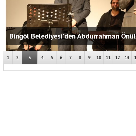
SALON İÇİN 20 BİN TL İSTENMESİNE TEP
1
2
3
4
5
6
7
8
9
10
11
12
13