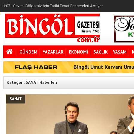
11:07 - Seven: Bölgemiz İçin Tarihi Fırsat Pencereleri Açılıyor
08:16 - 12 Maddelik Kanun Teklifi'nde Neler Var?
11:19 - Varan: Terörsüz Türkiye Tarihi Bir Devlet Projesidir
GÜNDEM
YAZARLAR
EKONOMİ
SAĞLIK
YAŞAM
Bingöl Umut Kervanı Um
Kategori: SANAT Haberleri
SANAT