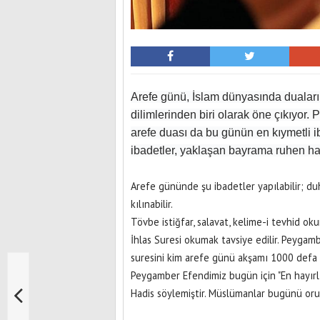
Arefe günü, İslam dünyasında dualar
dilimlerinden biri olarak öne çıkıyor
arefe duası da bu günün en kıymetli i
ibadetler, yaklaşan bayrama ruhen h
Arefe gününde şu ibadetler yapılabilir; d
kılınabilir.
Tövbe istiğfar, salavat, kelime-i tevhid ok
İhlas Suresi okumak tavsiye edilir. Peyga
suresini kim arefe günü akşamı 1000 defa ok
Peygamber Efendimiz bugün için "En hayırlı
Hadis söylemiştir. Müslümanlar bugünü oruç