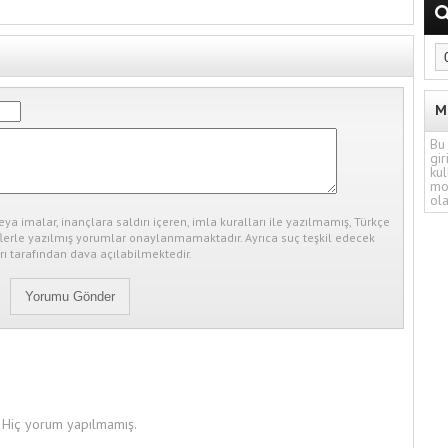
M
Bu 
gir
kul
mo
ola
eya imalar, inançlara saldırı içeren, imla kuralları ile yazılmamış, Türkçe
erle yazılmış yorumlar onaylanmamaktadır. Ayrıca suç teşkil edecek
ı tarafından dava açılabilmektedir.
Hiç yorum yapılmamış.