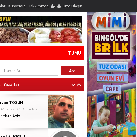
nlar
Künyemiz
Hakkımızda
Bize Ulaşın
TÜMÜ
Yazarlar
asan TOSUN
 Ağustos 2026 - Cumartesi
ençber Aziz
usuf ALİOĞLU