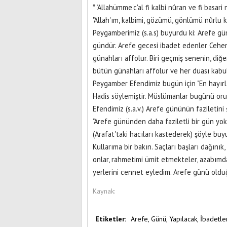
* "Allahümme'c'al fi kalbi nûran ve fi basari 
"Allah'ım, kalbimi, gözümü, gönlümü nûrlu kıl
Peygamberimiz (s.a.s) buyurdu ki: Arefe g
gündür. Arefe gecesi ibadet edenler Cehen
günahları affolur. Biri geçmiş senenin, di
bütün günahları affolur ve her duası kabul
Peygamber Efendimiz bugün için "En hayırlı
Hadis söylemiştir. Müslümanlar bugünü oruç
Efendimiz (s.a.v.) Arefe gününün faziletini
"Arefe gününden daha faziletli bir gün yokt
(Arafat'taki hacıları kastederek) şöyle buy
Kullarıma bir bakın. Saçları başları dağınık,
onlar, rahmetimi ümit etmekteler, azabımda
yerlerini cennet eyledim. Arefe günü oldu
Kaynak:
Etiketler:
Arefe,
Günü,
Yapılacak,
İbadetler