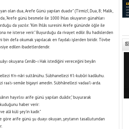
yan olan dua, Arefe Günü yapılan duadır" (Tirmizî, Dua, 8; Malik,
rda, "Arefe günü besmele ile 1000 İhlas okuyanın günahları
urduğu da yazılır. "Kim İhlâs suresini Arefe gününde öğle ile
ona ne isterse verir." Buyurduğu da rivayet edilir. Bu hadislerden
i bin defa okumak yapılacak en faydalı işlerden biridir. Tövbe
vsiye edilen ibadetlerdendir.
uâyı okuyana Cenâb-ı Hak istediğini vereceğini beyân
llezi fi'n-nâri sultânühu. Sübhanellezi fi'l-kubûri kadâuhu.
zi raa's-semâe bigayri amedin. Sübhânellezi vadaa'l-arda.
ânın hayırlısı arife günü yapılan duâdır," buyurarak
okuduğunu haber verir:
e alâ küli şey'in kadir."
e göre arife günü şu duayı okuyan, şeytanın tasallutundan
r.