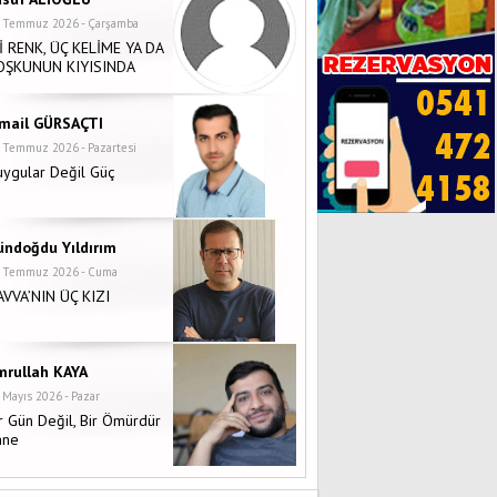
 Temmuz 2026 - Çarşamba
İ RENK, ÜÇ KELİME YA DA
OŞKUNUN KIYISINDA
smail GÜRSAÇTI
 Temmuz 2026 - Pazartesi
ygular Değil Güç
ündoğdu Yıldırım
 Temmuz 2026 - Cuma
AVVA’NIN ÜÇ KIZI
mrullah KAYA
 Mayıs 2026 - Pazar
r Gün Değil, Bir Ömürdür
nne