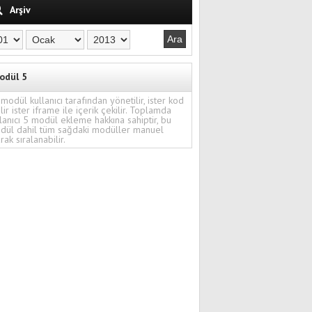
Arşiv
odül 5
modül kullanıcı tarafından yönetilir, ister kod
ilir ister iframe ile içerik çekilir. Toplamda
lanıcı 5 modül ekleme hakkına sahiptir, bu
dül dahil tüm sağdaki modüller manuel
rak sıralanabilir.