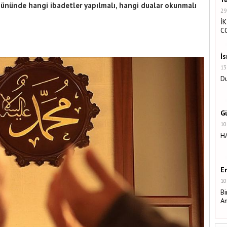
fe gününde hangi ibadetler yapılmalı, hangi dualar okunmalı
29
İK
C
İ
13
Du
G
10
H
E
10
Bi
A