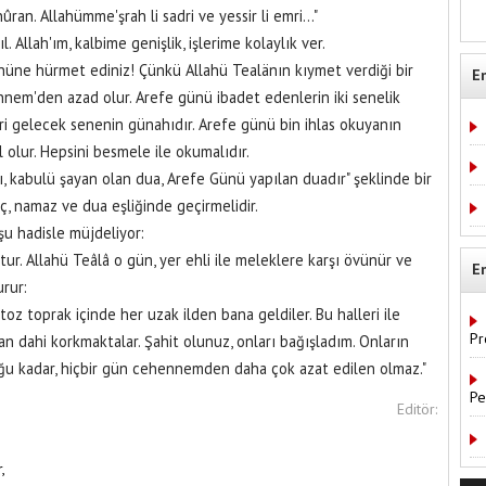
nûran. Allahümme'şrah li sadri ve yessir li emri..."
. Allah'ım, kalbime genişlik, işlerime kolaylık ver.
ününe hürmet ediniz! Çünkü Allahü Tealänın kıymet verdiği bir
E
nem'den azad olur. Arefe günü ibadet edenlerin iki senelik
ğeri gelecek senenin günahıdır. Arefe günü bin ihlas okuyanın
 olur. Hepsini besmele ile okumalıdır.
, kabulü şayan olan dua, Arefe Günü yapılan duadır" şeklinde bir
, namaz ve dua eşliğinde geçirmelidir.
 şu hadisle müjdeliyor:
ur. Allahü Teâlâ o gün, yer ehli ile meleklere karşı övünür ve
E
urur:
 toz toprak içinde her uzak ilden bana geldiler. Bu halleri ile
Pr
n dahi korkmaktalar. Şahit olunuz, onları bağışladım. Onların
ğu kadar, hiçbir gün cehennemden daha çok azat edilen olmaz."
Pe
Editör:
,