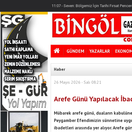
11:19 - Varan: Terörsüz Türkiye Tarihi Bir Devlet P
11:07 - Seven: Bölgemiz İçin Tarihi Fırsat Pencere
08:16 - 12 Maddelik Kanun Teklifi'nde Neler Var
11:19 - Varan: Terörsüz Türkiye Tarihi Bir Devlet P
GÜNDEM
YAZARLAR
EKONOM
Haber
26 Mayıs 2026 - Salı 08:21
Arefe Günü Yapılacak İba
Mübarek arefe günü, duaların kabulüne 
Peygamber Efendimizin sünnetine uygun
ibadetleri arasında yer alıyor. Arefe g