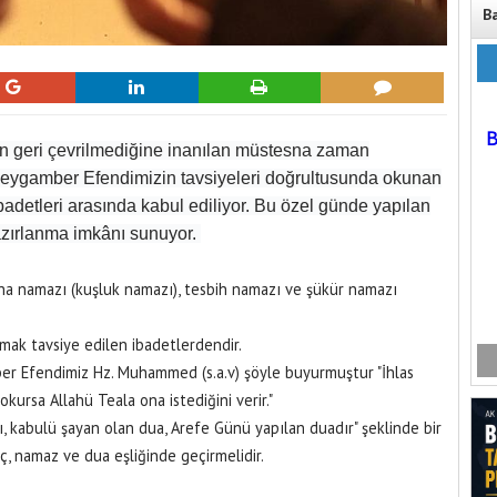
B
ın geri çevrilmediğine inanılan müstesna zaman
. Peygamber Efendimizin tavsiyeleri doğrultusunda okunan
badetleri arasında kabul ediliyor. Bu özel günde yapılan
azırlanma imkânı sunuyor.
uha namazı (kuşluk namazı), tesbih namazı ve şükür namazı
umak tavsiye edilen ibadetlerdendir.
mber Efendimiz Hz. Muhammed (s.a.v) şöyle buyurmuştur "İhlas
ursa Allahü Teala ona istediğini verir."
, kabulü şayan olan dua, Arefe Günü yapılan duadır" şeklinde bir
, namaz ve dua eşliğinde geçirmelidir.