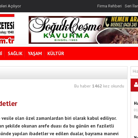
rojesidir
leri Açılıyor
Firma Rehberi
Seri İla
?
rojesidir
İ
SAĞLIK
YAŞAM
KÜLTÜR
Bu haber
1462
kez okundu
detler
H
01
R
vesile olan özel zamanlardan biri olarak kabul ediliyor.
 şekilde okunan arefe duası da bu günün en faziletli
ününde yapılan ibadetler ve edilen dualar, bayrama manevi
Y