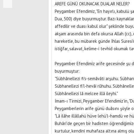
AREFE GÜNÜ OKUNACAK DUALAR NELER?
Peygamber Efendimiz, "En hayırlı, kabulü şa
Dua, 500) diye buyurmuştur. Bazı kaynakla
affedilir ve duası kabul olur" şeklinde buy
akşam arasında bin defa okursa Allah (cc), 
hareketle, bu mübarek günde İhlas Suresi'n
istiğfar, salavat, kelime-i tevhid okumak ta
Peygamber Efendimiz arife gecesinde şu d
buyurmuştur:
"Sübhânellezi fi's-semâvâti arşuhu. Sübhane
Sübhanellezi fi'l-hevâi rûhuhu. Sübhânelle
Sübhânellezi lâ melcee illâ ileyhi."
İmam-ı Tirmizi, Peygamber Efendimiz'in, "Du
Peygamberlerin arife günü duâsını şöyle 
"Lâ ilâhe illâllahü hüve lehü'l-hamdü ve hüv
Buhâri'de geçen bir hadisten öğrendiğimiz
kurtulur, kendini muhafaza altına almış olu