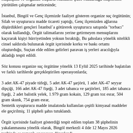
yürütülen çalışmalar neticesinde;
İstanbul, Bingöl ve Genç ilçemizde faaliyet gösteren organize suç örgütünün;
Silah ve uyuşturucu madde ticareti yaptığı, Genç ilçemizden ağlarına
düşürdükleri gençleri İstanbul’a götürerek uyuşturucu satışında “torbacı”
olarak kullandığı, Örgüt talimatlarını yerine getirmeyen mensuplarını
kaçırarak kişiyi hürriyetinden yoksun bıraktığı, Bu şahıslara yönelik nitelikli
cinsel saldırıda bulunarak örgüt içerisinde korku ve baskı ortamı
oluşturduğu, Suçtan elde edilen gelirleri paravan iş yerleri aracılığıyla
akladığı tespit edildi.
Söz konusu organize suç örgütüne yönelik 13 Eylül 2025 tarihinde başlatılan
ve farklı tarihlerde gerçekleştirilen operasyonlarda;
3 adet AK-47 piyade tüfeği, 5 adet AK-47 şarjörü, 1 adet AK-47 seyyar
dipçiği, 166 adet AK-47 fişeği, 3 adet tabanca ve şarjörleri, 185 adet tabanca
fişeği, 2 adet balistik yelek, 1.979 gram kokain, 129 gram toz esrar, 504
gram skunk, 754 gram esrar,
Sentetik uyuşturucu madde imalatında kullanılan çeşitli kimyasal maddeler
ele geçirilmiş; 11 şüpheli şahıs tutuklandı.
Örgüt içerisinde faaliyet gösterdiği tespit edilen toplam 38 şüphelinin
yakalanmasına yönelik olarak, Bingöl merkezli 4 ilde 12 Mayıs 2026