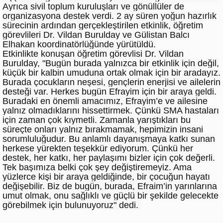
Ayrıca sivil toplum kuruluşları ve gönüllüler de
organizasyona destek verdi. 2 ay süren yoğun hazırlık
sürecinin ardından gerçekleştirilen etkinlik, öğretim
görevlileri Dr. Vildan Burulday ve Gülistan Balcı
Elhakan koordinatörlüğünde yürütüldü.
Etkinlikte konuşan öğretim görevlisi Dr. Vildan
Burulday, "Bugün burada yalnızca bir etkinlik için değil,
küçük bir kalbin umuduna ortak olmak için bir aradayız.
Burada çocukların neşesi, gençlerin enerjisi ve ailelerin
desteği var. Herkes bugün Efrayim için bir araya geldi.
Buradaki en önemli amacımız, Efrayim’e ve ailesine
yalnız olmadıklarını hissettirmek. Çünkü SMA hastaları
için zaman çok kıymetli. Zamanla yarıştıkları bu
süreçte onları yalnız bırakmamak, hepimizin insani
sorumluluğudur. Bu anlamlı dayanışmaya katkı sunan
herkese yürekten teşekkür ediyorum. Çünkü her
destek, her katkı, her paylaşımı bizler için çok değerli.
Tek başımıza belki çok şey değiştiremeyiz. Ama
yüzlerce kişi bir araya geldiğinde, bir çocuğun hayatı
değişebilir. Biz de bugün, burada, Efraim’in yarınlarına
umut olmak, onu sağlıklı ve güçlü bir şekilde gelecekte
görebilmek için bulunuyoruz" dedi.