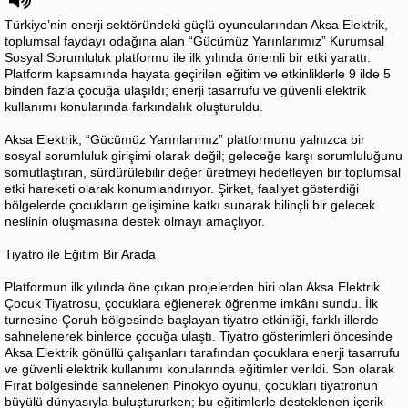
Türkiye’nin enerji sektöründeki güçlü oyuncularından Aksa Elektrik,
toplumsal faydayı odağına alan “Gücümüz Yarınlarımız” Kurumsal
Sosyal Sorumluluk platformu ile ilk yılında önemli bir etki yarattı.
Platform kapsamında hayata geçirilen eğitim ve etkinliklerle 9 ilde 5
binden fazla çocuğa ulaşıldı; enerji tasarrufu ve güvenli elektrik
kullanımı konularında farkındalık oluşturuldu.
Aksa Elektrik, “Gücümüz Yarınlarımız” platformunu yalnızca bir
sosyal sorumluluk girişimi olarak değil; geleceğe karşı sorumluluğunu
somutlaştıran, sürdürülebilir değer üretmeyi hedefleyen bir toplumsal
etki hareketi olarak konumlandırıyor. Şirket, faaliyet gösterdiği
bölgelerde çocukların gelişimine katkı sunarak bilinçli bir gelecek
neslinin oluşmasına destek olmayı amaçlıyor.
Tiyatro ile Eğitim Bir Arada
Platformun ilk yılında öne çıkan projelerden biri olan Aksa Elektrik
Çocuk Tiyatrosu, çocuklara eğlenerek öğrenme imkânı sundu. İlk
turnesine Çoruh bölgesinde başlayan tiyatro etkinliği, farklı illerde
sahnelenerek binlerce çocuğa ulaştı. Tiyatro gösterimleri öncesinde
Aksa Elektrik gönüllü çalışanları tarafından çocuklara enerji tasarrufu
ve güvenli elektrik kullanımı konularında eğitimler verildi. Son olarak
Fırat bölgesinde sahnelenen Pinokyo oyunu, çocukları tiyatronun
büyülü dünyasıyla buluştururken; bu eğitimlerle desteklenen içerik