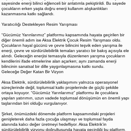
sayesinde enerji bilinci eğlenceli bir anlatımla pekiştirildi. Bu sayede
çocukların erken yaşta doğru enerji kullanım alışkanlıkları
kazanmasına katkı sağlandı.
Yaratıcılığı Destekleyen Resim Yarışması
“Gücümüz Yarınlarımız” platformu kapsamında hayata geçirilen bir
diğer önemli adım ise Aksa Elektrik Çocuk Resim Yarışması oldu.
Çocukların hayal gücünü ve çevre bilincini teşvik eden yarışma ile
enerji, çevre ve sürdürülebilirlik temaları yaratıcı bir bakış açısıyla ele
alındı. Geleceğin enerjisi temasıyla düzenlenen yarışma çocukların
kendilerini ifade etmelerine alan açarken; aynı zamanda enerji
bilincinin sanatsal bir dille yaygınlaşmasına katkı sundu.
Geleceğe Değer Katan Bir Vizyon
Aksa Elektrik, sürdürülebilirlik yaklaşımını yalnızca operasyonel
süreçlerinde değil, toplumsal katkı projelerinde de güçlü şekilde
ortaya koyuyor. “Gücümüz Yarınlarımız” platformu ile çocuklara
yapılan yatırımın, uzun vadede toplumsal dönüşümün en önemli yapı
taşlarından biri olduğu vurgulanıyor.
Şirket, önümüzdeki dönemde platform kapsamındaki projeleri
genişleterek daha fazla çocuğa ulaşmayı ve toplumsal fayda
alanında kalıcı değer üretmeyi hedefliyor. Aksa Elektrik’in
sürdürülebilirlik vizyonu doğrultusunda hayata geçirdiği bu platform,