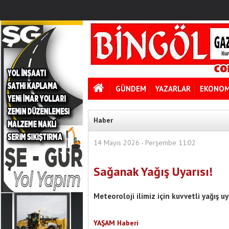
GÜNDEM
YAZARLAR
EKONOM
Haber
14 Mayıs 2026 - Perşembe 11:02
Sağanak Yağış Uyarısı!
Meteoroloji ilimiz için kuvvetli yağış u
YAŞAM Haberi