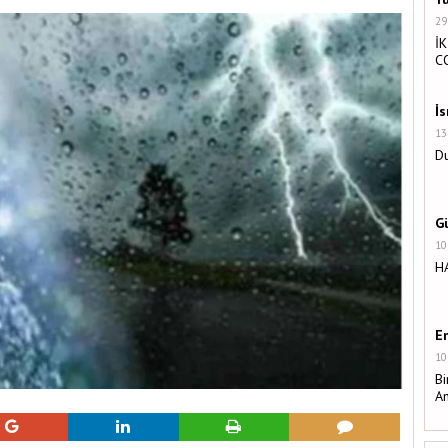
29
İK
C
İ
13
Du
G
10
H
E
10
Bi
A