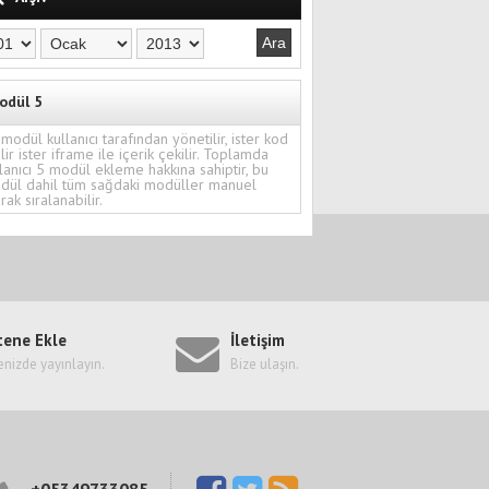
odül 5
modül kullanıcı tarafından yönetilir, ister kod
ilir ister iframe ile içerik çekilir. Toplamda
lanıcı 5 modül ekleme hakkına sahiptir, bu
dül dahil tüm sağdaki modüller manuel
rak sıralanabilir.
tene Ekle
İletişim
enizde yayınlayın.
Bize ulaşın.