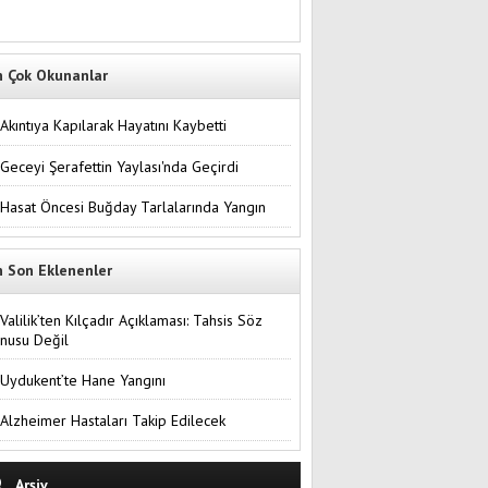
n Çok Okunanlar
Akıntıya Kapılarak Hayatını Kaybetti
Geceyi Şerafettin Yaylası'nda Geçirdi
Hasat Öncesi Buğday Tarlalarında Yangın
n Son Eklenenler
Valilik’ten Kılçadır Açıklaması: Tahsis Söz
nusu Değil
Uydukent’te Hane Yangını
Alzheimer Hastaları Takip Edilecek
Arşiv