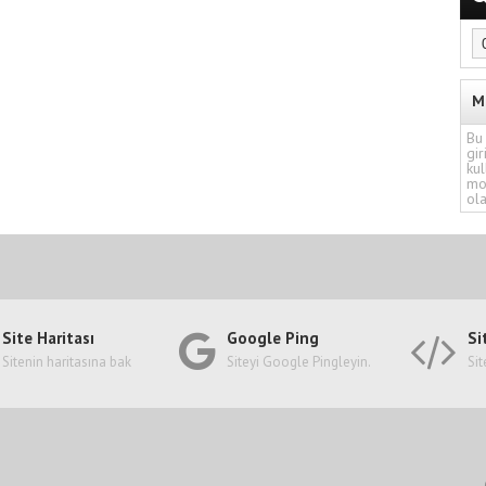
M
Bu 
gir
kul
mo
ola
Site Haritası
Google Ping
Si
Sitenin haritasına bak
Siteyi Google Pingleyin.
Sit