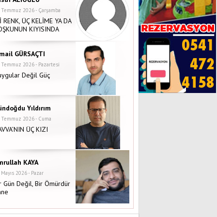
 Temmuz 2026 - Çarşamba
İ RENK, ÜÇ KELİME YA DA
OŞKUNUN KIYISINDA
smail GÜRSAÇTI
 Temmuz 2026 - Pazartesi
ygular Değil Güç
ündoğdu Yıldırım
 Temmuz 2026 - Cuma
AVVA’NIN ÜÇ KIZI
mrullah KAYA
 Mayıs 2026 - Pazar
r Gün Değil, Bir Ömürdür
nne