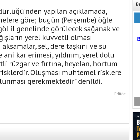
B
dürlüğü’nden yapılan açıklamada,
melere göre; bugün (Perşembe) öğle
göl il genelinde görülecek sağanak ve
ışların yerel kuvvetli olması
aksamalar, sel, dere taşkını ve su
 ani kar erimesi, yıldırım, yerel dolu
tli rüzgar ve fırtına, heyelan, hortum
isklerdir. Oluşması muhtemel risklere
 olunması gerekmektedir" denildi.
Editör: