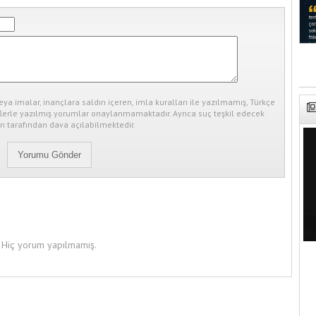
eya imalar, inançlara saldırı içeren, imla kuralları ile yazılmamış, Türkçe
erle yazılmış yorumlar onaylanmamaktadır. Ayrıca suç teşkil edecek
ı tarafından dava açılabilmektedir.
Hiç yorum yapılmamış.