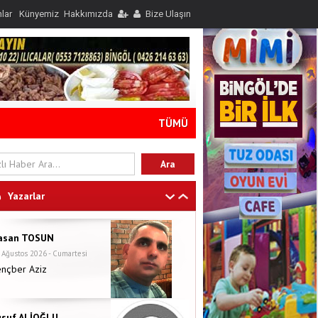
nlar
Künyemiz
Hakkımızda
Bize Ulaşın
TÜMÜ
Yazarlar
asan TOSUN
 Ağustos 2026 - Cumartesi
ençber Aziz
usuf ALİOĞLU