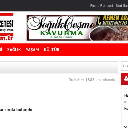
Firma Rehberi
Seri İla
İ
SAĞLIK
YAŞAM
KÜLTÜR
Bu haber
1387
kez okundu
H
01
R
yarısında bulundu.
Y