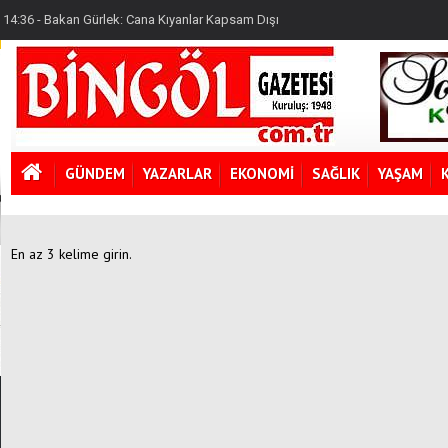
14:41 - Alzheimer Hastaları Takip Edilecek
14:36 - Bakan Gürlek: Cana Kıyanlar Kapsam Dışı
14:41 - Alzheimer Hastaları Takip Edilecek
GÜNDEM
YAZARLAR
EKONOMİ
SAĞLIK
YAŞAM
En az 3 kelime girin.